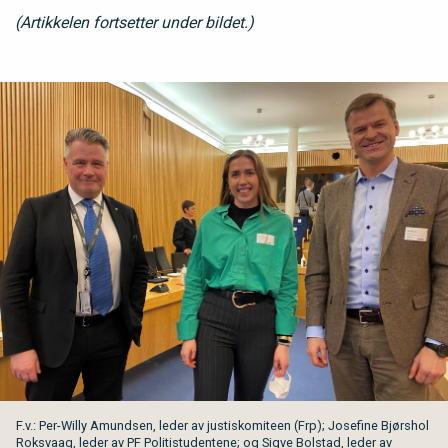
(Artikkelen fortsetter under bildet.)
F.v.: Per-Willy Amundsen, leder av justiskomiteen (Frp); Josefine Bjørshol
Roksvaag, leder av PF Politistudentene; og Sigve Bolstad, leder av