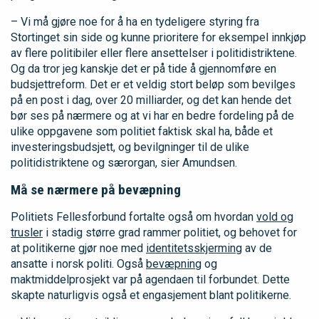
– Vi må gjøre noe for å ha en tydeligere styring fra
Stortinget sin side og kunne prioritere for eksempel innkjøp
av flere politibiler eller flere ansettelser i politidistriktene.
Og da tror jeg kanskje det er på tide å gjennomføre en
budsjettreform. Det er et veldig stort beløp som bevilges
på en post i dag, over 20 milliarder, og det kan hende det
bør ses på nærmere og at vi har en bedre fordeling på de
ulike oppgavene som politiet faktisk skal ha, både et
investeringsbudsjett, og bevilgninger til de ulike
politidistriktene og særorgan, sier Amundsen.
Må se nærmere på bevæpning
Politiets Fellesforbund fortalte også om hvordan
vold og
trusler
i stadig større grad rammer politiet, og behovet for
at politikerne gjør noe med
identitetsskjerming
av de
ansatte i norsk politi. Også
bevæpning
og
maktmiddelprosjekt var på agendaen til forbundet. Dette
skapte naturligvis også et engasjement blant politikerne.