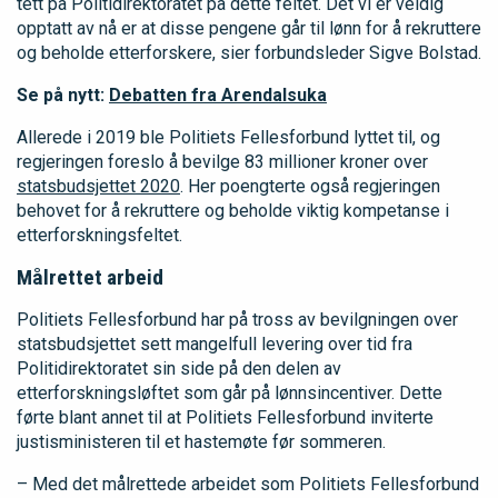
tett på Politidirektoratet på dette feltet. Det vi er veldig
opptatt av nå er at disse pengene går til lønn for å rekruttere
og beholde etterforskere, sier forbundsleder Sigve Bolstad.
Se på nytt:
Debatten fra Arendalsuka
Allerede i 2019 ble Politiets Fellesforbund lyttet til, og
regjeringen foreslo å bevilge 83 millioner kroner over
statsbudsjettet 2020
. Her poengterte også regjeringen
behovet for å rekruttere og beholde viktig kompetanse i
etterforskningsfeltet.
Målrettet arbeid
Politiets Fellesforbund har på tross av bevilgningen over
statsbudsjettet sett mangelfull levering over tid fra
Politidirektoratet sin side på den delen av
etterforskningsløftet som går på lønnsincentiver. Dette
førte blant annet til at Politiets Fellesforbund inviterte
justisministeren til et hastemøte før sommeren.
– Med det målrettede arbeidet som Politiets Fellesforbund