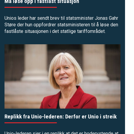
Må løse opp i fastlåst situasjon
Unios leder har sendt brev til statsminister Jonas Gahr
Støre der hun oppfordrer statsministeren til å løse den
fastlåste situasjonen i det statlige tariffområdet.
Replikk fra Unio-lederen: Derfor er Unio i streik
Unio-lederen sier i en replikk at det er hoderystende at